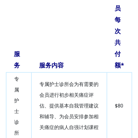
员
每
次
共
服
付
务
服务内容
额*
专
专属护士诊所会为有需要的
属
会员进行初步相关痛症评
护
估、提供基本自我管理建议
$80
士
和辅导、为会员安排参加相
诊
关痛症的病人自强计划课程
所