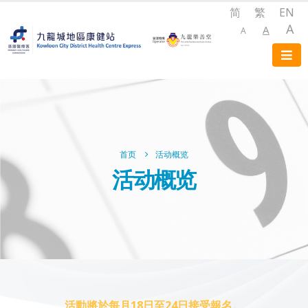
简
繁
EN
A
A
A
首页
活动概览
活动概览
活動將於每月18日至24日接受報名。