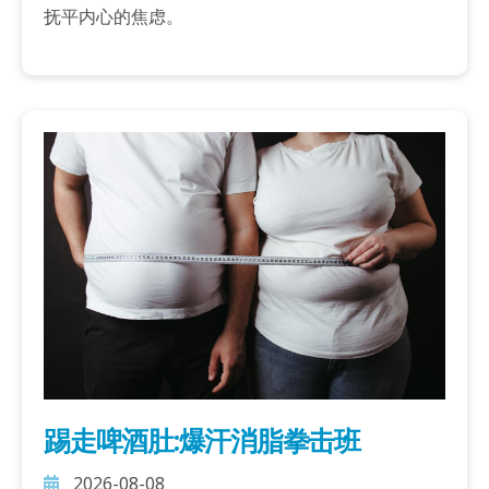
抚平内心的焦虑。
踢走啤酒肚:爆汗消脂拳击班
2026-08-08