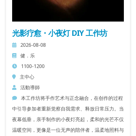
光影疗愈・小夜灯 DIY 工作坊
2026-08-08
健．乐
1100-1200
主中心
活動導師
本工作坊将手作艺术与正念融合，在创作的过程
中引导参加者重新觉察自我需求、释放日常压力。当
夜幕低垂，亲手制作的小夜灯亮起，柔和的光芒不仅
温暖空间，更像是一位无声的陪伴者，温柔地照料与