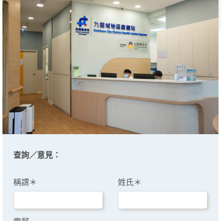
查詢／意見：
稱謂＊
姓氏＊