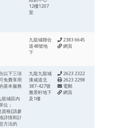
12樓1207
室
九龍城聯合
2383 6645
道48號地
網頁
下
合以下三項
九龍九龍城
2623 2322
可免費享用
漆咸道北
2623 2298
的基本服務
387-427號
電郵
雅景軒地下
網頁
於九龍城區內
及1樓
單位；
息資格[請參
格詳情和計
息方法的