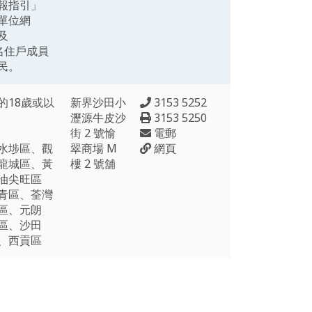
報指引」
單位網
及
一名住戶成員
民。
的18歲或以
新界沙田小
3153 5252
瀝源牛皮沙
3153 5250
街 2 號愉
電郵
水埗區、觀
翠商場 M
網頁
龍城區、黃
樓 2 號舖
油尖旺區
青區、荃灣
區、元朗
區、沙田
、西貢區