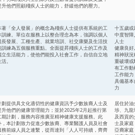
提升他們照顧殘疾人士的能力，舒緩他們的壓力。
本著「全人發展」的概念為殘疾人士提供有系統的工
十五歲或
作訓練。單位在服務上以整合理念為本，強調以個人
中度智障
成長發展、工種生產、就業培訓、社交康樂及生活技
人士
能訓練為五個服務重點。全面提昇殘疾人士的工作及
健康良好
獨立生活能力，使他們能投入社會工作，自信自立地
精神狀況
生活。
重破壞或
有工作動
工作能力
具備基本
力
計劃提供具文化適切性的健康資訊予少數族裔人士及
居住於油
提升他們的健康管理能力；並於2025年2月起推行第
埗、九龍
二期計劃，服務內容推廣至精神健康支援服務。此
及西貢的
外，本計劃致力促進少數族裔、專業醫護人員及社會
士及家庭
服務前線人員之連繫，從而達到「人人可持續，齊齊
亞裔家庭