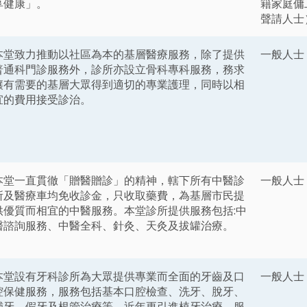
享健康」。
籍家庭傭
聲請人士
本堂致力推動以社區為本的基層醫療服務，除了提供
一般人士
普通科門診服務外，診所亦設立骨科專科服務，務求
讓有需要的基層大眾得到適切的專業護理，同時以相
宜的費用接受診治。
本堂一直貫徹「贈醫贈診」的精神，轄下所有中醫診
一般人士
所及醫療車均免收診金，只收取藥費，為基層市民提
供優質而相宜的中醫服務。本堂診所提供服務包括:中
醫諮詢服務、中醫全科、針灸、天灸及拔罐治療。
本堂設有牙科診所為大眾提供專業而全面的牙齒及口
一般人士
腔保健服務，服務包括基本口腔檢查、洗牙、脫牙、
補牙、假牙及根管治療等，近年更引進植牙治療，服