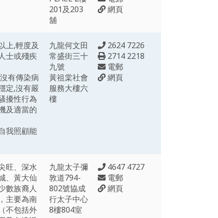
201及203
網頁
舖
以上,輕度及
九龍何文田
2624 7226
人士或殘疾
常盛街三十
2714 2218
九號
電郵
,沒有傳染病
黃祖棠社會
網頁
穩定,沒有嚴
服務大樓六
騷擾性行為
樓
機及適當的
自我照顧能
尖旺、深水
九龍太子彌
4647 4727
城、黃大仙
敦道794-
電郵
少數族裔人
802號協成
網頁
，主要為南
行太子中心
（不包括外
8樓804室