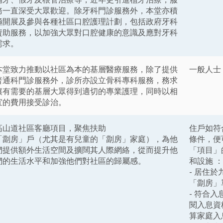
務一直深受大眾歡迎。除牙科門診服務外，本堂亦積
極開展及參與各種社區口腔護理計劃，包括政府牙科
資助服務，以加強大眾對口腔健康的意識及應對牙科
需求。
本堂致力推動以社區為本的基層醫療服務，除了提供
一般人士
普通科門診服務外，診所亦設立骨科專科服務，務求
讓有需要的基層大眾得到適切的專業護理，同時以相
宜的費用接受診治。
高山道社區客廳項目，聚焦扶助
住戶如符
「劏房」戶（尤其是有兒童的「劏房」家庭），為他
條件，便
們提供額外生活空間及擴闊其人際網絡，從而提升他
「項目」
們的生活水平和加強他們對社區的歸屬感。
和設施 ：
- 居住
「劏房」
- 符合入
閱入息資
算家庭入