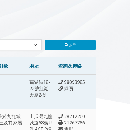
搜尋
對象
地址
查詢及聯絡
蕪湖街18-
98098985
22號紅湖
網頁
大廈2樓
歲居於九龍城
土瓜灣九龍
28712200
士及其家屬
城道68號U
21267786
PLACE 2樓
電郵