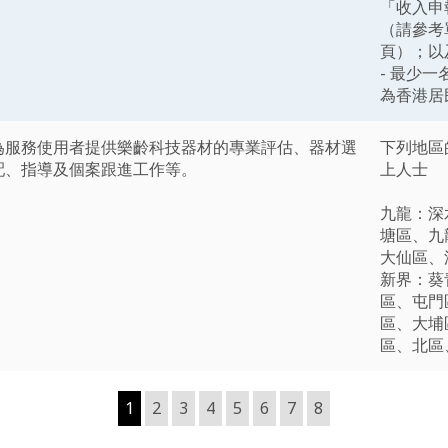
「收入申
（請參考
頁）；以
- 最少
為香港居
為服務使用者提供樂齡科技器材的專業評估、器材選
下列地區
配、指導及個案跟進工作等。
上人士
九龍：深
塘區、九
大仙區、
新界：葵
區、屯門
區、大埔
區、北區
1
2
3
4
5
6
7
8