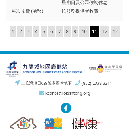
星期日及公眾假期休息
每次收費 (港幣)
按服務提供者收費
1
2
3
4
5
6
7
8
9
10
11
12
13
土瓜灣旭日街9號港圖灣地下
(852) 2338 3211
kcdhce@loksintong.org