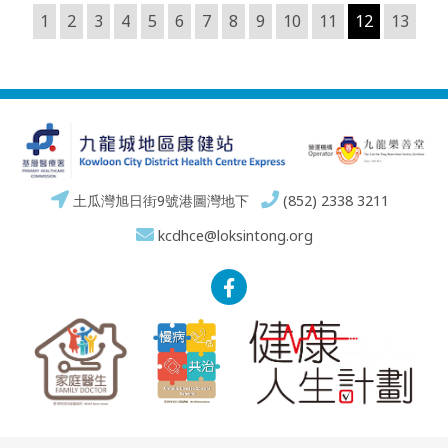
1
2
3
4
5
6
7
8
9
10
11
12
13
土瓜灣旭日街9號港圖灣地下
(852) 2338 3211
kcdhce@loksintong.org