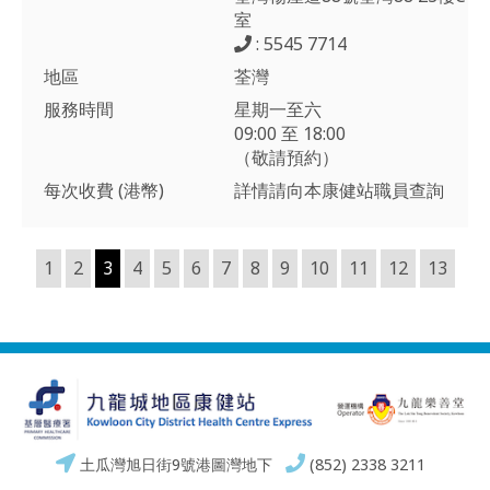
室
: 5545 7714
地區
荃灣
服務時間
星期一至六
09:00 至 18:00
（敬請預約）
每次收費 (港幣)
詳情請向本康健站職員查詢
1
2
3
4
5
6
7
8
9
10
11
12
13
土瓜灣旭日街9號港圖灣地下
(852) 2338 3211