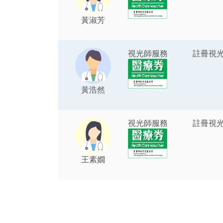
黃淑芳
視光師服務
註冊視
黃浩然
視光師服務
註冊視
王素嫺